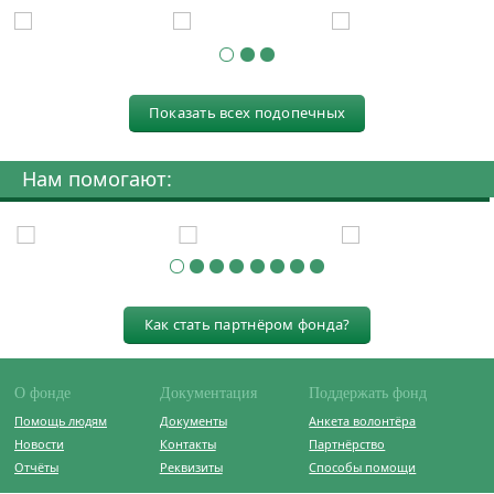
Показать всех подопечных
Нам помогают:
Как стать партнёром фонда?
О фонде
Документация
Поддержать фонд
Помощь людям
Документы
Анкета волонтёра
Новости
Контакты
Партнёрство
Отчёты
Реквизиты
Способы помощи