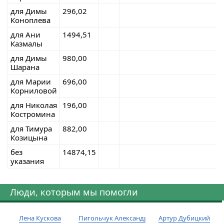
для Димы
296,02
Коноплева
для Ани
1494,51
Казмалы
для Димы
980,00
Шарана
для Марии
696,00
Корниловой
для Николая
196,00
Костромина
для Тимура
882,00
Козицына
без
14874,15
указания
Люди, которым мы помогли
Лена Кускова
Пигольчук Александр
Артур Дубицкий