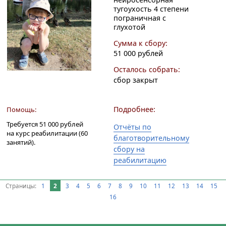
тугоухость 4 степени
пограничная с
глухотой
Сумма к сбору:
51 000 рублей
Осталось собрать:
сбор закрыт
Подробнее:
Помощь:
Требуется 51 000 рублей
Отчёты по
на курс реабилитации (60
благотворительному
занятий).
сбору на
реабилитацию
Страницы:
1
2
3
4
5
6
7
8
9
10
11
12
13
14
15
16