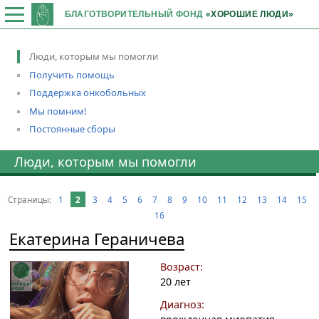
БЛАГОТВОРИТЕЛЬНЫЙ ФОНД
«ХОРОШИЕ ЛЮДИ»
Люди, которым мы помогли
Получить помощь
Поддержка онкобольных
Мы помним!
Постоянные сборы
Люди, которым мы помогли
Страницы:
1
2
3
4
5
6
7
8
9
10
11
12
13
14
15
16
Екатерина Гераничева
Возраст:
20 лет
Диагноз: