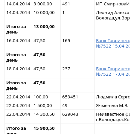
14.04.2014
3 000,00
491
ИП СмирноваИри
14.04.2014
10 000,00
1
Леонид Алексан
Вологда,ул.Воро
Итого за
13 000,00
день
16.04.2014
47,50
165
Банк Таврически
№7522 15.04.201
Итого за
47,50
день
18.04.2014
47,50
237
Банк Таврически
№7522 17.04.201
Итого за
47,50
день
22.04.2014
100,00
659451
Людмила Сергее
22.04.2014
1 500,00
49
Ячменева М.В.
22.04.2014
14 300,50
629043
Неизвестное физ
г.Вологда,ул.Коз
Итого за
15 900,50
день