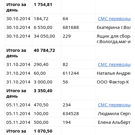
Итого за
1 754,81
день
30.10.2014
184,72
64
СМС переводы 
30.10.2014
6 550,00
681688
Екатерина г.Воло
30.10.2014
34 050,00
229
Ящик для сбора
г.Вологда,маг-ин
Итого за
40 784,72
день
31.10.2014
290,40
82
СМС переводы 
31.10.2014
60,00
611244
Наталья Андреев
31.10.2014
3 000,00
56
ООО Фактор-К
Итого за
3 350,40
день
05.11.2014
470,50
234
СМС переводы 
05.11.2014
100,00
634528
Людмила Сергеев
05.11.2014
500,00
194
Елена Альбертов
Итого за
1 070,50