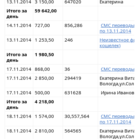
13.11.2014
3 150,00
647020
Екатерина
Итого за
59 642,00
день
14.11.2014
727,00
856,286
СМС переводы 
по 13.11.2014
13.11.2014
1 253,50
246
Неизвестное физ
кошелек)
Итого за
1 980,50
день
17.11.2014
868,00
36
СМС переводы 
17.11.2014
2 850,00
294419
Екатерина Витал
Вологда,ул.Соло
17.11.2014
500,00
631628
Ирина Ивановна
Итого за
4 218,00
день
18.11.2014
1 574,00
30,557,564
СМС переводы 
по 17.11.2014
18.11.2014
2 810,00
564565
Екатерина Витал
Вологда,ул.Соло