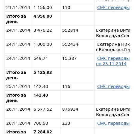
21.11.2014
1 156,00
110
СМС переводы 
Итого за
4 956,00
день
24.11.2014
3 476,22
552814
Екатерина Вита
Вологда,ул.Соло
24.11.2014
1 000,00
552434
Екатерина Нико
г.Вологда,ул.Гер
24.11.2014
649,71
15,387
СМС переводы 
по 23.11.2014
Итого за
5 125,93
день
25.11.2014
142,40
116
СМС переводы 
Итого за
142,40
день
26.11.2014
6 577,52
876934
Екатерина Вит
Вологда,ул.Соло
26.11.2014
706,50
233
СМС переводы 
Итого за
7 284,02