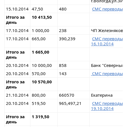
г.Вологда,ул.3И
15.10.2014
47,50
480
СМС переводы н
Итого за
10 413,50
день
17.10.2014
1 000,00
238
ЧП Железнякова
17.10.2014
665,00
390,239
СМС переводы н
16.10.2014
Итого за
1 665,00
день
20.10.2014
10 000,00
858
Банк "Северный 
20.10.2014
570,00
143
СМС переводы н
Итого за
10 570,00
день
21.10.2014
800,00
660570
Екатерина
20.10.2014
519,50
965,497,21
СМС переводы н
19.10.2014
Итого за
1 319,50
день