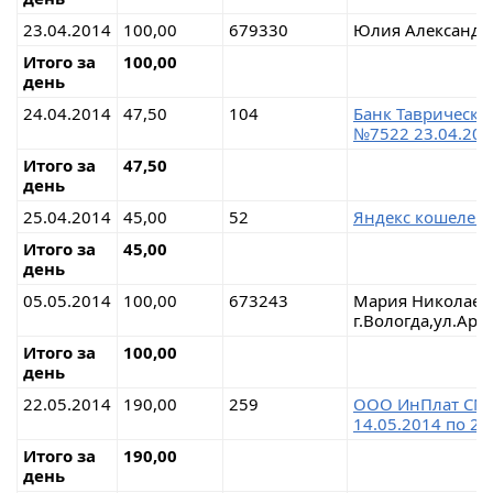
23.04.2014
100,00
679330
Юлия Александро
Итого за
100,00
день
24.04.2014
47,50
104
Банк Таврически
№7522 23.04.201
Итого за
47,50
день
25.04.2014
45,00
52
Яндекс кошелек
Итого за
45,00
день
05.05.2014
100,00
673243
Мария Николаев
г.Вологда,ул.Арх
Итого за
100,00
день
22.05.2014
190,00
259
ООО ИнПлат СМ
14.05.2014 по 20
Итого за
190,00
день