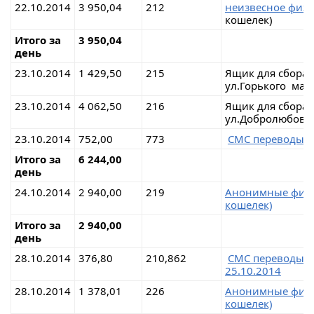
22.10.2014
3 950,04
212
неизвесное физ
кошелек)
Итого за
3 950,04
день
23.10.2014
1 429,50
215
Ящик для сбора 
ул.Горького мага
23.10.2014
4 062,50
216
Ящик для сбора 
ул.Добролюбова 
23.10.2014
752,00
773
СМС переводы 
Итого за
6 244,00
день
24.10.2014
2 940,00
219
Анонимные физич
кошелек)
Итого за
2 940,00
день
28.10.2014
376,80
210,862
СМС переводы н
25.10.2014
28.10.2014
1 378,01
226
Анонимные физич
кошелек)