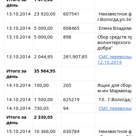
день
13.10.2014
23 920,00
607541
Неизвестное фи
г.Вологда,ул.3И
13.10.2014
5 000,00
608465
Елена Владимиро
13.10.2014
5 000,00
898
Сбор средств пр
волонтерского д
добра"
13.10.2014
2 044,95
281,907,85
СМС переводы н
12.10.2014
Итого за
35 964,95
день
14.10.2014
100,00
205
Ящик для сбора 
м-ин Мармелад
14.10.2014
1 500,00
625219
Т.Е. Г.Вологда,у
14.10.2014
730,05
94
СМС переводы н
Итого за
2 330,05
день
15.10.2014
10 366,00
630784
Неизвестное фи