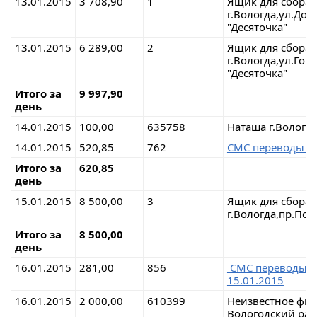
13.01.2015
3 708,90
1
Ящик для сбора
г.Вологда,ул.До
"Десяточка"
13.01.2015
6 289,00
2
Ящик для сбора
г.Вологда,ул.Гор
"Десяточка"
Итого за
9 997,90
день
14.01.2015
100,00
635758
Наташа г.Вологд
14.01.2015
520,85
762
СМС переводы
Итого за
620,85
день
15.01.2015
8 500,00
3
Ящик для сбора
г.Вологда,пр.По
Итого за
8 500,00
день
16.01.2015
281,00
856
СМС перевод
15.01.2015
16.01.2015
2 000,00
610399
Неизвестное физ
Вологодский рай