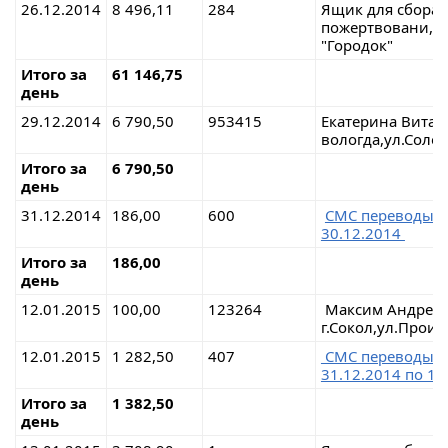
26.12.2014
8 496,11
284
Ящик для сбора
пожертвовани,г.
"Городок"
Итого за
61 146,75
день
29.12.2014
6 790,50
953415
Екатерина Вита
вологда,ул.Соло
Итого за
6 790,50
день
31.12.2014
186,00
600
СМС перевод
30.12.2014
Итого за
186,00
день
12.01.2015
100,00
123264
Максим Андрее
г.Сокол,ул.Прои
12.01.2015
1 282,50
407
СМС переводы
31.12.2014 по 11
Итого за
1 382,50
день