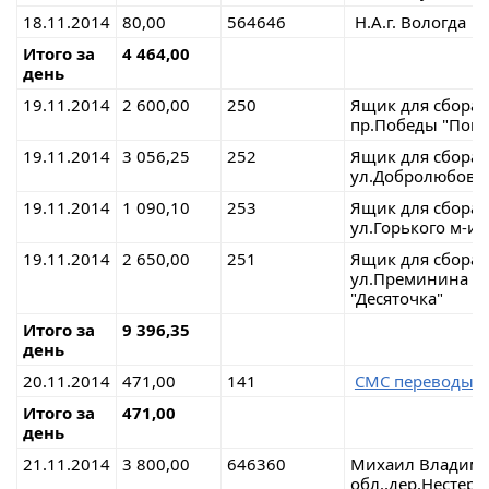
18.11.2014
80,00
564646
Н.А.г. Вологда
Итого за
4 464,00
день
19.11.2014
2 600,00
250
Ящик для сбора 
пр.Победы "Попа
19.11.2014
3 056,25
252
Ящик для сбора 
ул.Добролюбова 
19.11.2014
1 090,10
253
Ящик для сбора 
ул.Горького м-ин
19.11.2014
2 650,00
251
Ящик для сбора 
ул.Премин
"Десяточка"
Итого за
9 396,35
день
20.11.2014
471,00
141
СМС переводы 
Итого за
471,00
день
21.11.2014
3 800,00
646360
Михаил Владими
обл.,дер.Нестеро