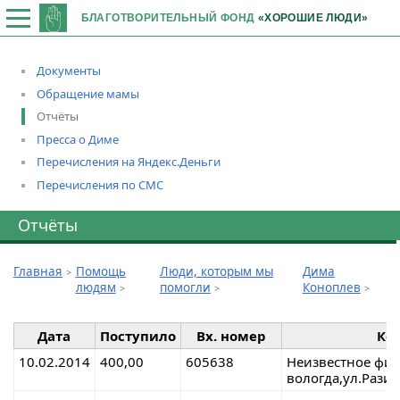
БЛАГОТВОРИТЕЛЬНЫЙ ФОНД
«ХОРОШИЕ ЛЮДИ»
Документы
Обращение мамы
Отчёты
Пресса о Диме
Перечисления на Яндекс.Деньги
Перечисления по СМС
Отчёты
Главная
Помощь
Люди, которым мы
Дима
людям
помогли
Коноплев
Дата
Поступило
Вх. номер
Ко
10.02.2014
400,00
605638
Неизвестное физ
вологда,ул.Рази