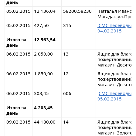
день
05.02.2015
12 136,04
58200,58230
Наталья Иванов
Магадан,ул.Прол
05.02.2015
427,50
315
СМС перево
04.02.2015
Итого за
12 563,54
день
06.02.2015
2 050,00
13
Ящик для благо
пожертвований г
магазин Десяточ
06.02.2015
1 850,00
12
Ящик для благо
пожертвований г
магазин Десяточ
06.02.2015
303,45
606
СМС перево
05.02.2015
Итого за
4 203,45
день
09.02.2015
44 180,00
14
Ящик для благо
пожертвований г
магазин Золотой