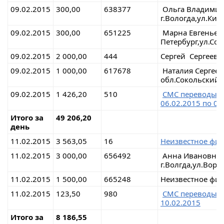
09.02.2015
300,00
638377
Ольга Владими
г.Вологда,ул.Кир
09.02.2015
300,00
651225
Марна Евгень
Петербург,ул.Со
09.02.2015
2 000,00
444
Сергей Сергееви
09.02.2015
1 000,00
617678
Наталия Сергеев
обл.Сокольский 
09.02.2015
1 426,20
510
СМС перево
06.02.2015 по 08
Итого за
49 206,20
день
11.02.2015
3 563,05
16
Неизвестное физ
11.02.2015
3 000,00
656492
Анна Ивановна
г.Волгда,ул.Вор
11.02.2015
1 500,00
665248
Неизвестное физ
11.02.2015
123,50
980
СМС перево
10.02.2015
Итого за
8 186,55