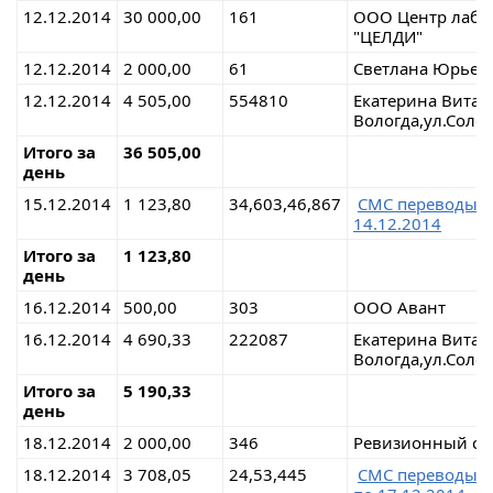
12.12.2014
30 000,00
161
ООО Центр лабо
"ЦЕЛДИ"
12.12.2014
2 000,00
61
Светлана Юрьев
12.12.2014
4 505,00
554810
Екатерина Витал
Вологда,ул.Соло
Итого за
36 505,00
день
15.12.2014
1 123,80
34,603,46,867
СМС переводы 
14.12.2014
Итого за
1 123,80
день
16.12.2014
500,00
303
ООО Авант
16.12.2014
4 690,33
222087
Екатерина Витал
Вологда,ул.Соло
Итого за
5 190,33
день
18.12.2014
2 000,00
346
Ревизионный со
18.12.2014
3 708,05
24,53,445
СМС переводы 