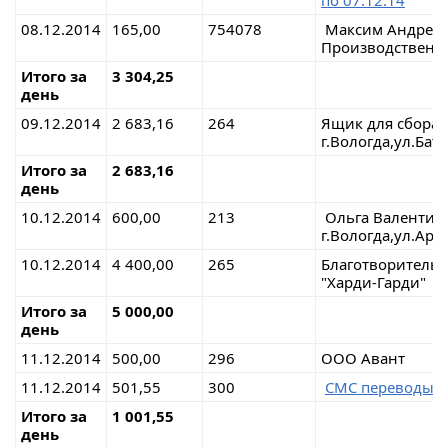
по 07.12.14
08.12.2014
165,00
754078
Максим Андрееви
Производственн
Итого за
3 304,25
день
09.12.2014
2 683,16
264
Ящик для сбора
г.Вологда,ул.Бат
Итого за
2 683,16
день
10.12.2014
600,00
213
Ольга Валенти
г.Вологда,ул.Арх
10.12.2014
4 400,00
265
Благотворительн
"Харди-Гарди"
Итого за
5 000,00
день
11.12.2014
500,00
296
ООО Авант
11.12.2014
501,55
300
СМС переводы
Итого за
1 001,55
день