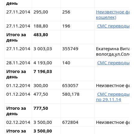
день
27.11.2014
295,00
256
Неизвестное физ
кошелек)
27.11.2014
188,80
196
СМС переводы 
Итого за
483,80
день
27.11.2014
3 003,03
355749
Екатерина Вита
вологда,ул.Соло
28.11.2014
4 193,00
140
СМС переводы 
Итого за
7 196,03
день
01.12.2014
300,00
653057
Неизвестное физ
01.12.2014
477,50
580,178
СМС переводы 
по 29.11.14
Итого за
777,50
день
02.12.2014
3 500,00
672804
Неизвестное физ
Итого за
3 500,00