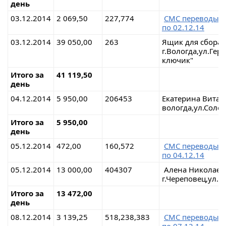
день
03.12.2014
2 069,50
227,774
СМС переводы 
по 02.12.14
03.12.2014
39 050,00
263
Ящик для сбора
г.Вологда,ул.Гер
ключик"
Итого за
41 119,50
день
04.12.2014
5 950,00
206453
Екатерина Вита
вологда,ул.Соло
Итого за
5 950,00
день
05.12.2014
472,00
160,572
СМС переводы 
по 04.12.14
05.12.2014
13 000,00
404307
Алена Николаев
г.Череповец,ул.
Итого за
13 472,00
день
08.12.2014
3 139,25
518,238,383
СМС переводы 