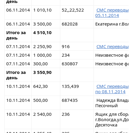
день
06.11.2014
1 010,10
52,,22,522
СМС переводы 
05.11.2014
06.11.2014
3 500,00
682028
Екатерина г.Воло
Итого за
4 510,10
день
07.11.2014
2 250,90
916
СМС переводы 
07.11.2014
1 000,00
234
Неизвестное физ
07.11.2014
300,00
630807
Неизвестное физ
Итого за
3 550,90
день
10.11.2014
642,30
135,439
СМС переводы 
по 08.11.2014
10.11.2014
500,00
687435
Надежда Владими
Песочный
10.11.2014
2 540,00
236
Ящик для сбора
г.Вологда,ул.До
Десяточка