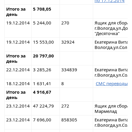
по 17.12.2014
Итого за
5 708,05
день
19.12.2014
5 244,00
270
Ящик для сбора
г.Вологда,ул.До
"Десяточка"
19.12.2014
15 553,00
32924
Екатерина Вит
Вологда,ул.Соло
Итого за
20 797,00
день
22.12.2014
3 285,26
334839
Екатерина Витал
г.Вологда,ул.Со
18.12.2014
1 631,41
8
СМС переводы
Итого за
4 916,67
день
23.12.2014
47 224,79
272
Ящик для сбора 
Мармелад
23.12.2014
7 696,00
858305
Екатерина Витал
г.Вологда,ул.Со