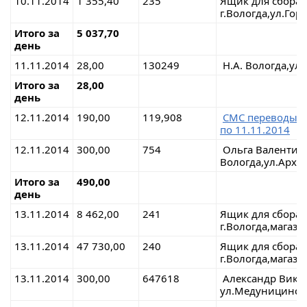
10.11.2014
1 355,40
235
Ящик для сбора
г.Вологда,ул.Г
Итого за
5 037,70
день
11.11.2014
28,00
130249
Н.А. Вологда,ул
Итого за
28,00
день
12.11.2014
190,00
119,908
СМС переводы 
по 11.11.2014
12.11.2014
300,00
754
Ольга Валентин
Вологда,ул.Арха
Итого за
490,00
день
13.11.2014
8 462,00
241
Ящик для сбора
г.Вологда,магаз
13.11.2014
47 730,00
240
Ящик для сбора
г.Вологда,магаз
13.11.2014
300,00
647618
Александр Викт
ул.Медуницинск