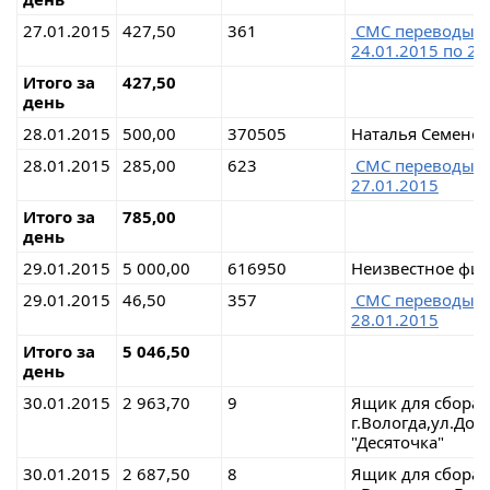
27.01.2015
427,50
361
СМС перевод
24.01.2015 по 26
Итого за
427,50
день
28.01.2015
500,00
370505
Наталья Семено
28.01.2015
285,00
623
СМС перевод
27.01.2015
Итого за
785,00
день
29.01.2015
5 000,00
616950
Неизвестное физ
29.01.2015
46,50
357
СМС перевод
28.01.2015
Итого за
5 046,50
день
30.01.2015
2 963,70
9
Ящик для сбора
г.Вологда,ул.До
"Десяточка"
30.01.2015
2 687,50
8
Ящик для сбора