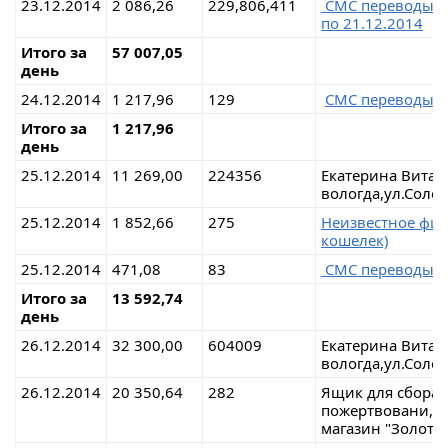
23.12.2014
2 086,26
229,806,411
СМС переводы 
по 21.12.2014
Итого за
57 007,05
день
24.12.2014
1 217,96
129
СМС переводы
Итого за
1 217,96
день
25.12.2014
11 269,00
224356
Екатерина Вита
вологда,ул.Соло
25.12.2014
1 852,66
275
Неизвестное физ
кошелек)
25.12.2014
471,08
83
СМС переводы
Итого за
13 592,74
день
26.12.2014
32 300,00
604009
Екатерина Вита
вологда,ул.Соло
26.12.2014
20 350,64
282
Ящик для сбора
пожертвовани,г.
магазин "Золото