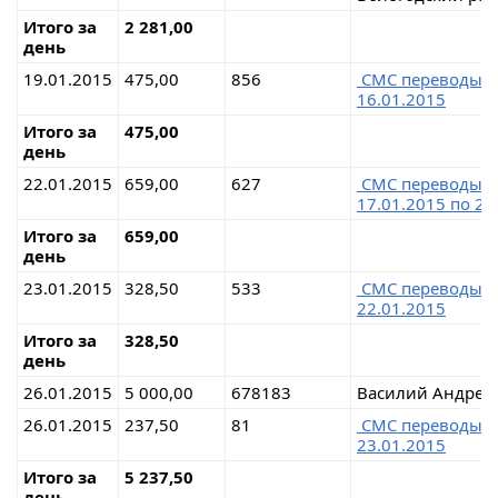
Итого за
2 281,00
день
19.01.2015
475,00
856
СМС перевод
16.01.2015
Итого за
475,00
день
22.01.2015
659,00
627
СМС перевод
17.01.2015 по 21
Итого за
659,00
день
23.01.2015
328,50
533
СМС перевод
22.01.2015
Итого за
328,50
день
26.01.2015
5 000,00
678183
Василий Андрее
26.01.2015
237,50
81
СМС перевод
23.01.2015
Итого за
5 237,50
день