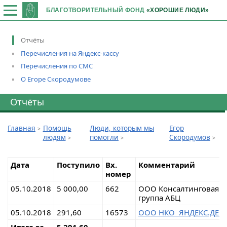
БЛАГОТВОРИТЕЛЬНЫЙ ФОНД
«ХОРОШИЕ ЛЮДИ»
Отчёты
Перечисления на Яндекс-кассу
Перечисления по СМС
О Егоре Скородумове
Отчёты
Главная
Помощь
Люди, которым мы
Егор
людям
помогли
Скородумов
Дата
Поступило
Вх.
Комментарий
номер
05.10.2018
5 000,00
662
ООО Консалтинговая
группа АБЦ
05.10.2018
291,60
16573
ООО НКО ЯНДЕКС.ДЕН