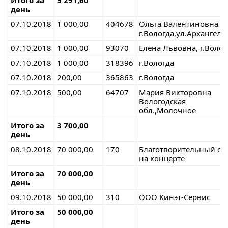
Итого за
5 291,60
день
07.10.2018
1 000,00
404678
Ольга Валентиновна
г.Вологда,ул.Архангель
07.10.2018
1 000,00
93070
Елена Львовна, г.Волог
07.10.2018
1 000,00
318396
г.Вологда
07.10.2018
200,00
365863
г.Вологда
07.10.2018
500,00
64707
Мария Викторовна
Вологодская
обл.,Молочное
Итого за
3 700,00
день
08.10.2018
70 000,00
170
Благотворительный сб
на концерте
Итого за
70 000,00
день
09.10.2018
50 000,00
310
ООО Кинэт-Сервис
Итого за
50 000,00
день