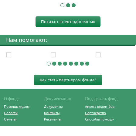
Показать всех подопечных
Нам помогают:
Как стать партнёром фонда?
О фонде
Документация
Поддержать фонд
Помощь людям
Документы
Анкета волонтёра
Новости
Контакты
Партнёрство
Отчёты
Реквизиты
Способы помощи