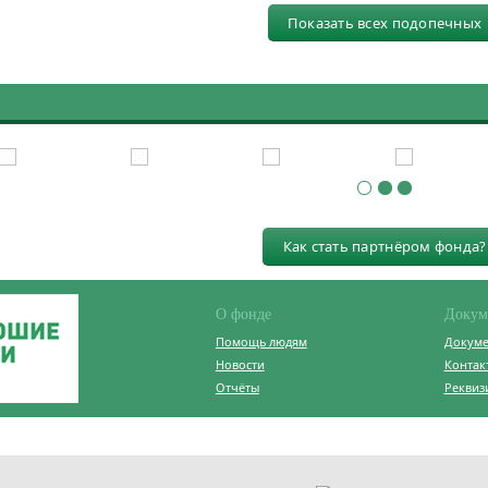
Показать всех подопечных
Как стать партнёром фонда?
О фонде
Докум
Помощь людям
Докум
Новости
Контак
Отчёты
Реквиз