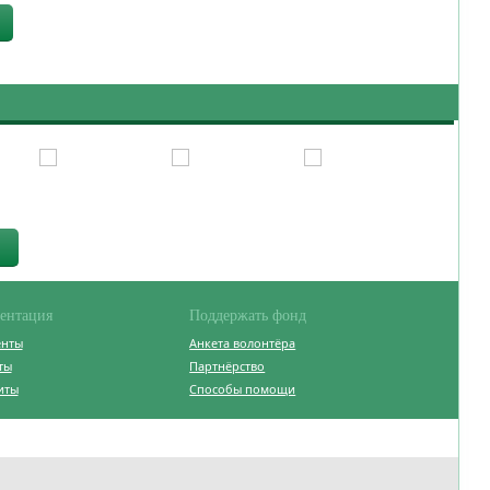
ентация
Поддержать фонд
енты
Анкета волонтёра
ты
Партнёрство
иты
Способы помощи