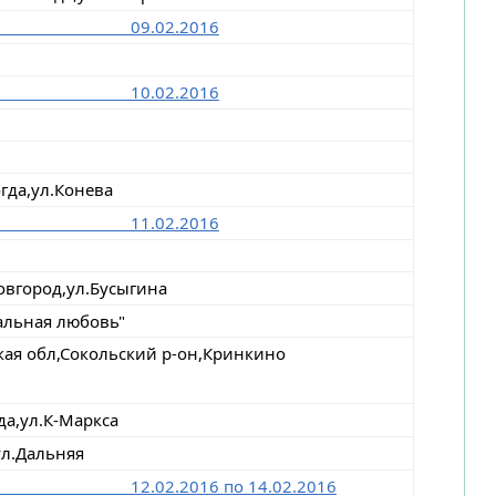
№7522 09.02.2016
№7522 10.02.2016
гда,ул.Конева
№7522 11.02.2016
овгород,ул.Бусыгина
альная любовь"
кая обл,Сокольский р-он,Кринкино
да,ул.К-Маркса
ул.Дальняя
22 12.02.2016 по 14.02.2016