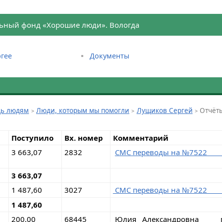
ьный фонд «Хорошие люди». Вологда
гее
Документы
ь людям
Люди, которым мы помогли
Лущиков Сергей
Отчёт
Поступило
Вх. номер
Комментарий
3 663,07
2832
СМС переводы на №75
3 663,07
1 487,60
3027
СМС переводы на 
1 487,60
200,00
68445
Юлия Александровна г.Во