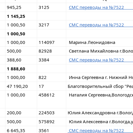
945,25
3125
СМС переводы на 
1 145,25
1 000,50
3217
СМС переводы на 
1 000,50
1 000,00
114097
Марина Леонидовна
500,00
82928
Светлана Михайловна г.Воло
388,60
3384
СМС переводы на 
1 888,60
1 000,00
822
Инна Сергеевна г. Нижний Н
47 190,20
17
Благотворительный сбор "Ре
1 000,00
458612
Наталия Сергеевна,Вологодс
200,00
224503
Юлия Александровна г.Волог
500,00
575892
Юлия Алексеевна г.Вологда,
6 645,35
3561
СМС переводы на №75