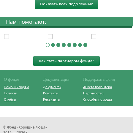
Показать всех подопечных
Нам помогают:
Как стать партнёром фонда?
О фонде
Документация
Поддержать фонд
Помощь людям
Документы
Анкета волонтёра
Новости
Контакты
Партнёрство
Отчёты
Реквизиты
Способы помощи
© Фонд «Хорошие люди»
2012 — 2026 г.