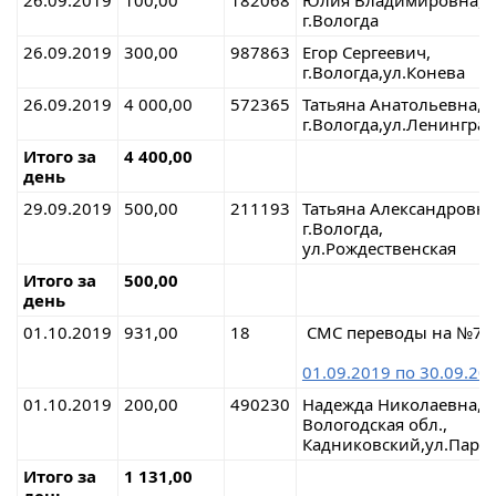
26.09.2019
100,00
182068
Юлия Владимировна,
г.Вологда
26.09.2019
300,00
987863
Егор Сергеевич,
г.Вологда,ул.Конева
26.09.2019
4 000,00
572365
Татьяна Анатольевна,
г.Вологда,ул.Ленинград
Итого за
4 400,00
день
29.09.2019
500,00
211193
Татьяна Александровна
г.Вологда,
ул.Рождественская
Итого за
500,00
день
01.10.2019
931,00
18
СМС переводы на №7
01.09.2019 по 30.09.20
01.10.2019
200,00
490230
Надежда Николаевна,,
Вологодская обл.,
Кадниковский,ул.Парк
Итого за
1 131,00