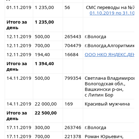
01.11.2019
1 235,00
56
СМС переводы на №7
01.10.2019 по 31.10.
Итого за
1 235,00
день
12.11.2019
500,00
265443
г.Вологда
12.11.2019
700,00
704479
г.Вологда,Алгоритмика
12.11.2019
194,40
16684
ООО НКО ЯНДЕКС.ДЕН
Итого за
1 394,40
день
14.11.2019
500,00
799354
Светлана Владимировн
Вологодская обл.,
Вашкински р-о
с Липин Бор
14.11.2019
22 000,00
169
Красивый мужчина
Итого за
22 500,00
день
17.11.2019
300,00
263746
г.Вологда
17.11.2019
700,00
221378
Роман Юрьевич,