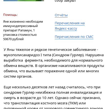
сбор закрыт
Помощь:
Отчёты
Яне жизненно необходим
Перечисления на
иммунодепрессивный
Яндекс-кассу
препарат Рапамун, 1
упаковка стоимостью
Перечисления по СМС
50670 рублей
У Яны тяжелое и редкое генетическое заболевание -
мукополисахаридоз I типа (Синдром Гурлер). Нарушена
выработка фермента, необходимого для нормального
обмена веществ. В организме накапливаются продукты
обмена, что вызывает поражение одной или многих
систем органов.
Еще несколько десятков лет назад считалось, что при
синдроме Гурлер неизбежна полная инвалидизация и
смерть в возрасте до 10 лет. Однако сейчас признано,
что трансплантация костного мозга (ТКМ) или
пуповинной крови от здорового совместимого донора