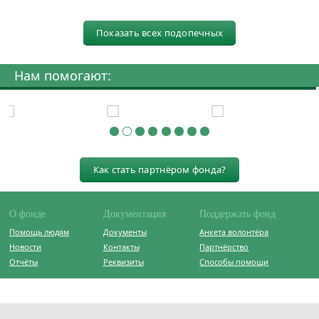
Показать всех подопечных
Нам помогают:
Как стать партнёром фонда?
О фонде
Документация
Поддержать фонд
Помощь людям
Документы
Анкета волонтёра
Новости
Контакты
Партнёрство
Отчёты
Реквизиты
Способы помощи