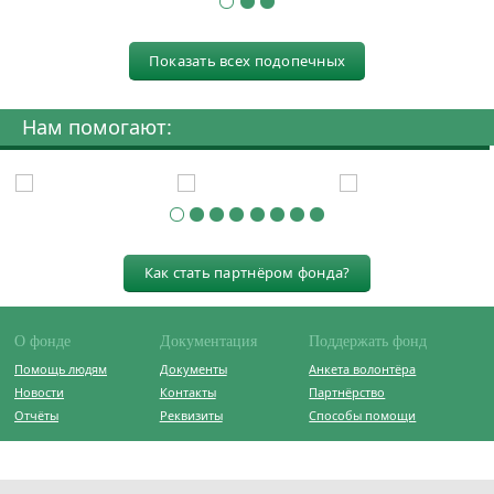
Показать всех подопечных
Нам помогают:
Как стать партнёром фонда?
О фонде
Документация
Поддержать фонд
Помощь людям
Документы
Анкета волонтёра
Новости
Контакты
Партнёрство
Отчёты
Реквизиты
Способы помощи