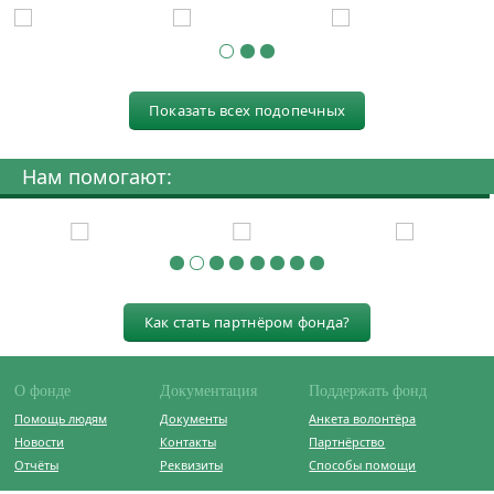
Показать всех подопечных
Нам помогают:
Как стать партнёром фонда?
О фонде
Документация
Поддержать фонд
Помощь людям
Документы
Анкета волонтёра
Новости
Контакты
Партнёрство
Отчёты
Реквизиты
Способы помощи