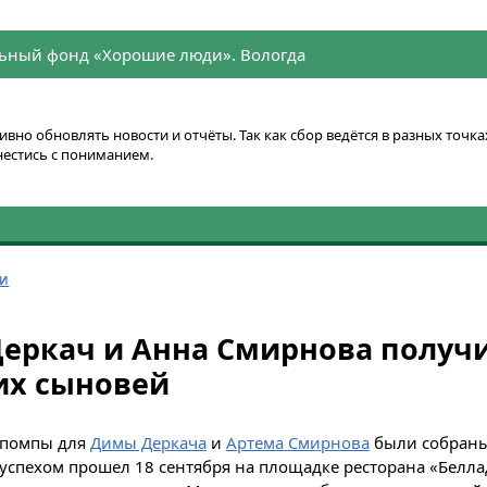
ьный фонд «Хорошие люди». Вологда
вно обновлять новости и отчёты. Так как сбор ведётся в разных точ
нестись с пониманием.
ти
еркач и Анна Смирнова получ
их сыновей
 помпы для
Димы Деркача
и
Артема Смирнова
были собраны
 успехом прошел 18 сентября на площадке ресторана «Белла