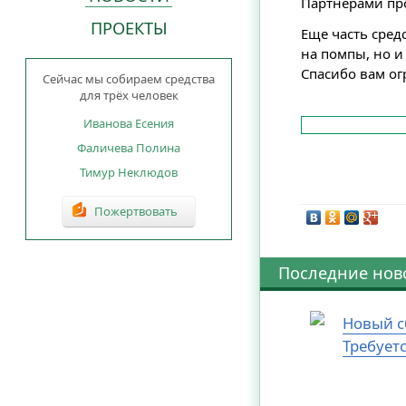
Партнерами пр
ПРОЕКТЫ
Еще часть сред
на помпы, но и
Спасибо вам ог
Сейчас мы собираем средства
для трёх человек
Иванова Есения
Фаличева Полина
Тимур Неклюдов
Пожертвовать
Последние нов
Новый с
Требует