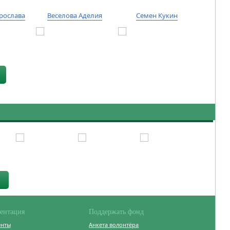
рослава
Веселова Аделия
Семен Кукин
Тиму
ентация
Поддержать фонд
енты
Анкета волонтёра