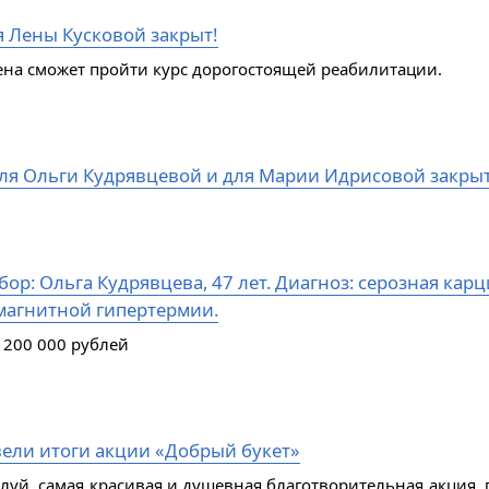
я Лены Кусковой закрыт!
ена сможет пройти курс дорогостоящей реабилитации.
ля Ольги Кудрявцевой и для Марии Идрисовой закры
ор: Ольга Кудрявцева, 47 лет. Диагноз: серозная кар
магнитной гипертермии.
 200 000 рублей
ели итоги акции «Добрый букет»
алуй, самая красивая и душевная благотворительная акция, 