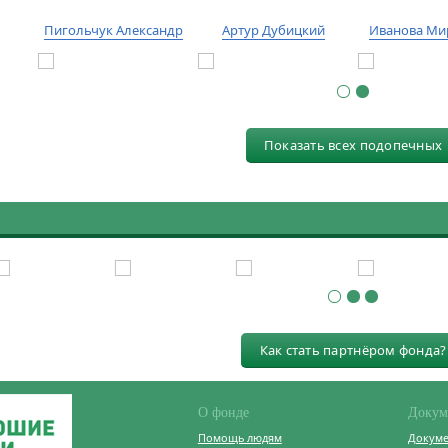
Пигольчук Александр
Артур Дубицкий
Иванова Ми
Показать всех подопечных
Как стать партнёром фонда?
О фонде
Докум
Помощь людям
Докум