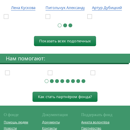
Лена Кускова
Пигольчук Александр
Артур Дубицкий
Показать всех подопечных
Нам помогают:
Как стать партнёром фонда?
О фонде
Документация
Поддержать фонд
Помощь людям
Документы
Анкета волонтёра
Новости
Контакты
Партнёрство