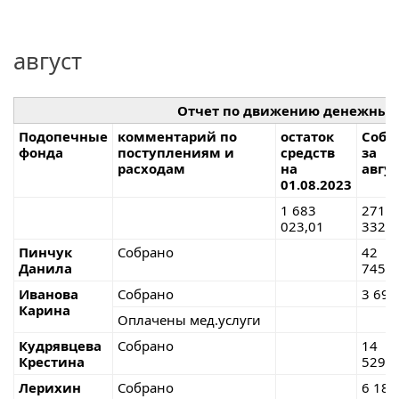
август
Отчет по движению денежных
Подопечные
комментарий по
остаток
Собр
фонда
поступлениям и
средств
за
расходам
на
авгус
01.08.2023
1 683
271
023,01
332,2
Пинчук
Собрано
42
Данила
745,1
Иванова
Собрано
3 695
Карина
Оплачены мед.услуги
Кудрявцева
Собрано
14
Крестина
529,5
Лерихин
Собрано
6 184