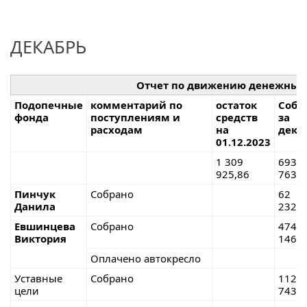
ДЕКАБРЬ
Отчет по движению денежных
Подопечные
комментарий по
остаток
Собр
фонда
поступлениям и
средств
за
расходам
на
дека
01.12.2023
1 309
693
925,86
763,2
Пинчук
Собрано
62
Данила
232,3
Евшинцева
Собрано
474
Виктория
146,1
Оплачено автокресло
Уставные
Собрано
112
цели
743,2