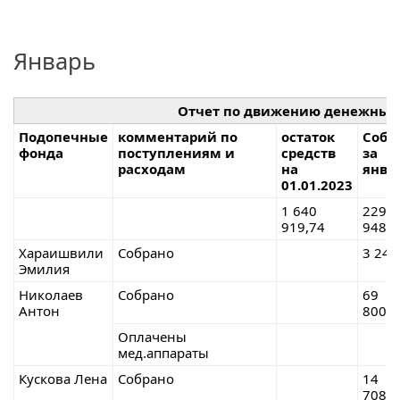
Январь
Отчет по движению денежных
Подопечные
комментарий по
остаток
Собр
фонда
поступлениям и
средств
за
расходам
на
янва
01.01.2023
1 640
229
919,74
948,4
Хараишвили
Собрано
3 246
Эмилия
Николаев
Собрано
69
Антон
800,0
Оплачены
мед.аппараты
Кускова Лена
Собрано
14
708,0