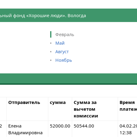
ьный фонд «Хорошие люди». Вологда
Февраль
Май
Август
Ноябрь
Отправитель
сумма
Сумма за
Время
вычетом
плате
комиссии
2
Елена
52000.00
50544.00
04.02.2
Владимировна
12:38