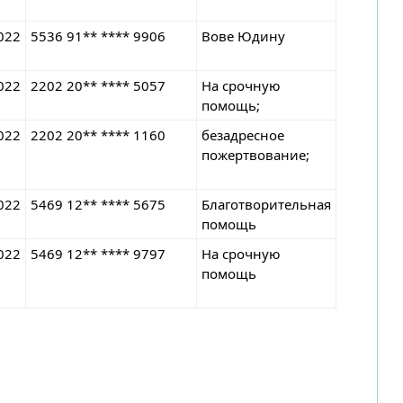
022
5536 91** **** 9906
Вове Юдину
022
2202 20** **** 5057
На срочную
помощь;
022
2202 20** **** 1160
безадресное
пожертвование;
022
5469 12** **** 5675
Благотворительная
помощь
022
5469 12** **** 9797
На срочную
помощь