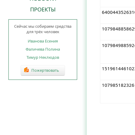
ПРОЕКТЫ
640044352631
Сейчас мы собираем средства
107984885862
для трёх человек
Иванова Есения
107984988592
Фаличева Полина
Тимур Неклюдов
151961446102
Пожертвовать
107985182326