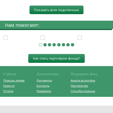
Показать всех подопечных
Нам помогают:
Как стать партнёром фонда?
О фонде
Документация
Поддержать фонд
Помощь людям
Документы
Анкета волонтёра
Новости
Контакты
Партнёрство
Отчёты
Реквизиты
Способы помощи