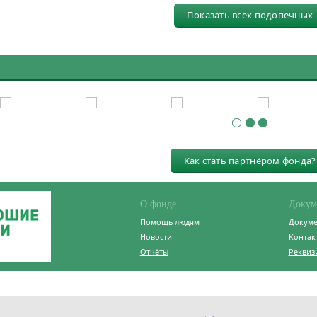
Показать всех подопечных
Как стать партнёром фонда?
О фонде
Докум
Помощь людям
Докум
Новости
Контак
Отчёты
Реквиз