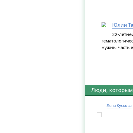
Юлии Та
22-летне
гематологиче
нужны частые
Люди, которым
Лена Кускова