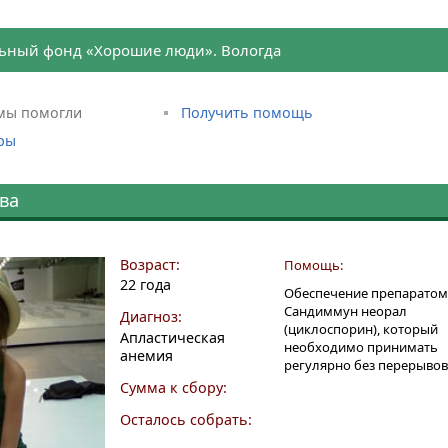
ьный фонд «Хорошие люди». Вологда
мы помогли
Получить помощь
ры
ва
Возраст:
Помощь:
22 года
Обеспечение препаратом
Сандиммун неорал
Диагноз:
(циклоспорин), который
Апластическая
необходимо принимать
анемия
регулярно без перерывов
Сумма к сбору:
Осталось собрать: