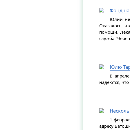
Фонд на
Юлии нео
Оказалось, чт
помощи. Лека
служба "Череп
Юлю Тар
В апреле
надеются, чт
Несколь
1 феврал
адресу Ветошк