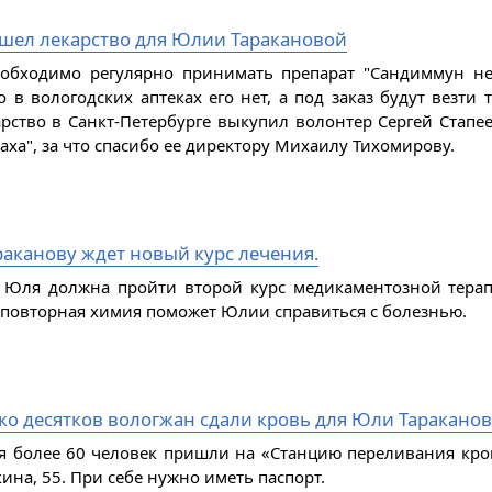
шел лекарство для Юлии Таракановой
бходимо регулярно принимать препарат "Сандиммун нео
о в вологодских аптеках его нет, а под заказ будут везт
рство в Санкт-Петербурге выкупил волонтер Сергей Стапее
аха", за что спасибо ее директору Михаилу Тихомирову.
аканову ждет новый курс лечения.
 Юля должна пройти второй курс медикаментозной терап
о повторная химия поможет Юлии справиться с болезнью.
ко десятков вологжан сдали кровь для Юли Тараканов
я более 60 человек пришли на «Станцию переливания кров
ина, 55. При себе нужно иметь паспорт.