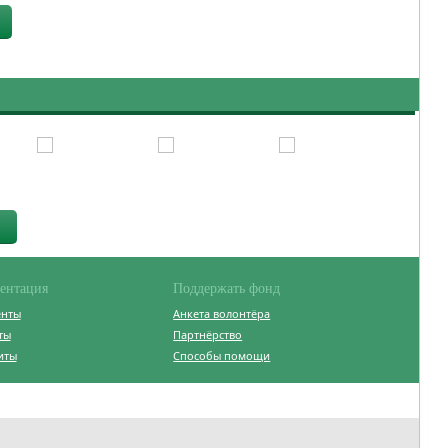
ентация
Поддержать фонд
енты
Анкета волонтёра
ты
Партнёрство
иты
Способы помощи