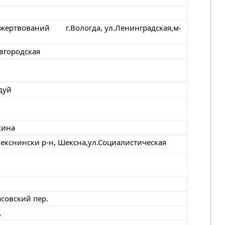
ожертвований г.Вологда, ул.Ленинградская,м-
овгородская
дуй
кина
Шекснински р-н, Шексна,ул.Социалистическая
асовский пер.
А