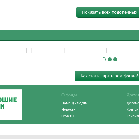
Показать всех подопечных
Как стать партнёром фонда?
О фонде
Докум
Помощь людям
Докум
Новости
Контак
Отчёты
Реквиз