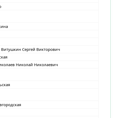
о
кина
итушкин Сергей Викторович
ская
колаев Николай Николаевич
ьская
вгородская