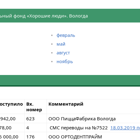
ьный фонд «Хорошие люди». Вологда
февраль
май
август
ноябрь
оступило
Вх.
Комментарий
номер
 942,00
623
ООО ПиццаФабрика Вологда
78,00
4
СМС переводы на №7522
18.03.2019 п
5 000,00
176
ООО ОРТОДЕНТПРАЙМ