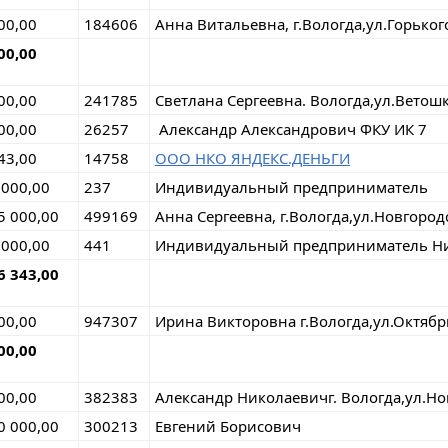
00,00
184606
Анна Витальевна, г.Вологда,ул.Горьког
00,00
00,00
241785
Светлана Сергеевна. Вологда,ул.Ветош
00,00
26257
Александр Александрович ФКУ ИК 7
43,00
14758
ООО НКО ЯНДЕКС.ДЕНЬГИ
 000,00
237
Индивидуальный предприниматель В
5 000,00
499169
Анна Сергеевна, г.Вологда,ул.Новгород
 000,00
441
Индивидуальный предприниматель Ни
6 343,00
00,00
947307
Ирина Викторовна г.Вологда,ул.Октябр
00,00
00,00
382383
Александр Николаевичг. Вологда,ул.Но
0 000,00
300213
Евгений Борисович