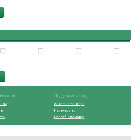
ентация
Поддержать фонд
енты
Анкета волонтёра
ты
Партнёрство
иты
Способы помощи