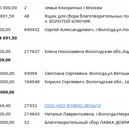
5 000,00
2
семья Кокориных г.Москва
 891,50
48
Ящик для сбора благотворительных п
н ЗОЛОТОЙ КЛЮЧИК
00,00
640432
Сергей Александрович, г.Вологда,ул.Н
4 091,50
00,00
217637
Елена Николаевна Вологодская обл.,Ка
00,00
 000,00
93094
Светлана Сергеевна. Вологда,ул.Ветош
 000,00
164048
Кирилл Сергеевич, Вологодская обл., 
 000,00
94,40
27332
ООО НКО ЯНДЕКС.ДЕНЬГИ
00,00
214643
Наталья Лаврентьевна, г.Вологда,Некр
 000,00
52
Благотворительный сбор ЛАВКА ДОБР