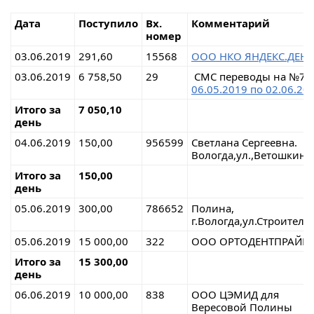
Дата
Поступило
Вх.
Комментарий
номер
03.06.2019
291,60
15568
ООО НКО ЯНДЕКС.ДЕН
03.06.2019
6 758,50
29
СМС переводы на №7
06.05.2019 по 02.06.20
Итого за
7 050,10
день
04.06.2019
150,00
956599
Светлана Сергеевна.
Вологда,ул.,Ветошкина
Итого за
150,00
день
05.06.2019
300,00
786652
Полина,
г.Вологда,ул.Строителе
05.06.2019
15 000,00
322
ООО ОРТОДЕНТПРАЙМ
Итого за
15 300,00
день
06.06.2019
10 000,00
838
ООО ЦЭМИД для
Вересовой Полины