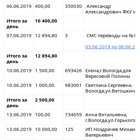
06.06.2019
400,00
350030
Александр
Александрович ФКУ ИК
Итого за
10 400,00
день
07.06.2019
12 894,80
3
СМС переводы на №7
03.06.2019 по 06.06.20
Итого за
12 894,80
день
10.06.2019
1 500,00
693426
Елена,г.Вологда,для
Вересовой Полины
10.06.2019
1 000,00
983001
Светлана Сергеевна.
Вологда,ул.Ветошкина
Итого за
2 500,00
день
13.06.2019
100,00
734059
Анна Витальевна,
г.Вологда,ул.Горького
13.06.2019
10 000,00
125
ИП Ноздрачев Михаил
Валерьевич