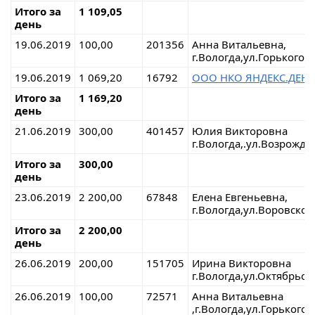
Итого за
1 109,05
день
19.06.2019
100,00
201356
Анна Витальевна,
г.Вологда,ул.Горького
19.06.2019
1 069,20
16792
ООО НКО ЯНДЕКС.ДЕН
Итого за
1 169,20
день
21.06.2019
300,00
401457
Юлия Викторовна
г.Вологда,.ул.Возрожде
Итого за
300,00
день
23.06.2019
2 200,00
67848
Елена Евгеньевна,
г.Вологда,ул.Воровског
Итого за
2 200,00
день
26.06.2019
200,00
151705
Ирина Викторовна
г.Вологда,ул.Октябрьск
26.06.2019
100,00
72571
Анна Витальевна
,г.Вологда,ул.Горького