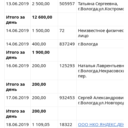
13.06.2019
2 500,00
505957
Татьяна Сергеевна,
г.Вологда,ул.Костромск
Итого за
12 600,00
день
14.06.2019
1 500,00
72
Неизвестное физическ
лицо
14.06.2019
400,00
837249
г.Вологда
Итого за
1 900,00
день
16.06.2019
200,00
125293
Наталья Лаврентьевна,
г.Вологда,Некрасовски
пер.
Итого за
200,00
день
17.06.2019
200,00
932453
Сергей Александрович,
г.Вологда,ул.Новгородс
Итого за
200,00
день
18.06.2019
1 109,05
18322
ООО НКО ЯНДЕКС.ДЕН