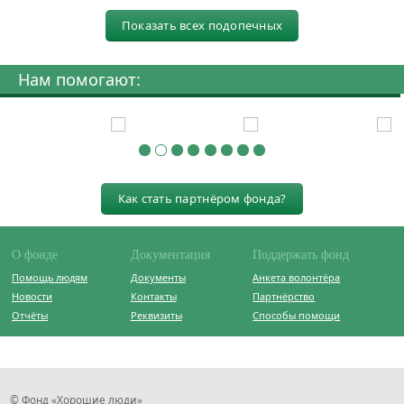
Показать всех подопечных
Нам помогают:
Как стать партнёром фонда?
О фонде
Документация
Поддержать фонд
Помощь людям
Документы
Анкета волонтёра
Новости
Контакты
Партнёрство
Отчёты
Реквизиты
Способы помощи
© Фонд «Хорошие люди»