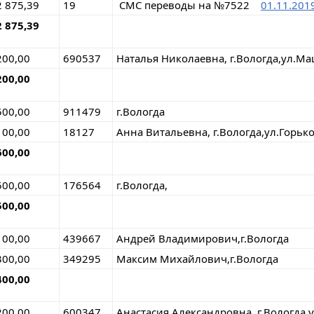
2 875,39
19
СМС переводы на №7522
01.11.201
2 875,39
200,00
690537
Наталья Николаевна, г.Вологда,ул.М
200,00
500,00
911479
г.Вологда
100,00
18127
Анна Витальевна, г.Вологда,ул.Горьк
600,00
500,00
176564
г.Вологда,
500,00
100,00
439667
Андрей Владимирович,г.Вологда
300,00
349295
Максим Михайлович,г.Вологда
400,00
200,00
600347
Анастасия Александровна, г.Вологда,