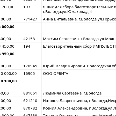
1 700,00
193
Ящик для сбора благотворите
г.Вологда,ул.Южакова,д.4
100,00
771427
Анна Витальевна, г.Вологда,ул.Горьк
2 000,00
500,00
42158
Максим Сергеевич, г.Вологда,ул.Маль
3 450,00
194
Благотворительный сбор ИМПУЛЬС
3 950,00
100,00
170945
Юрий Владимирович Вологодская обл.
10 000,00
16905
ООО ОРБИТА
10 100,00
50,00
881061
Людмила Сергеевна, г.Вологда
200,00
621210
Наталья Лаврентьевна, г.Вологда,Нек
200,00
870782
Ксения Александровна, г.Вологда,ул.
2 300,00
647889
Татьяна Сергеевна ,пос Можайс