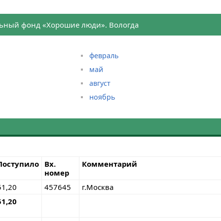
ьный фонд «Хорошие люди». Вологда
февраль
май
август
ноябрь
Поступило
Вх.
Комментарий
номер
51,20
457645
г.Москва
51,20