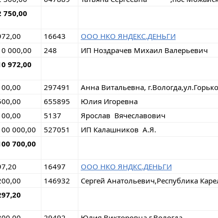
2 750,00
972,00
16643
ООО НКО ЯНДEКС.ДЕНЬГИ
10 000,00
248
ИП Ноздрачев Михаил Валерьевич
10 972,00
100,00
297491
Анна Витальевна, г.Вологда,ул.Горьк
500,00
655895
Юлия Игоревна
100,00
5137
Ярослав Вячеславович
100 000,00
527051
ИП Калашников А.Я.
100 700,00
97,20
16497
ООО НКО ЯНДКС.ДЕНЬГИ
200,00
146932
Сергей Анатольевич,Республика Каре
297,20
300,00
29492
Юлия Викторовна г.Вологда,