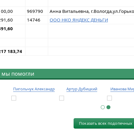
100,00
969790
Анна Витальевна, г.Вологда,ул.Горьк
291,60
14746
ООО НКО ЯНДЕКС ДЕНЬГИ
391,60
217 183,74
 мы помогли
Пигольчук Александр
Артур Дубицкий
Иванова Ми
Показать всех подопечных