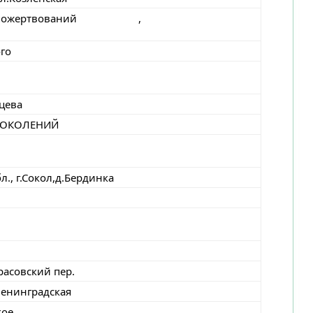
льных пожертвований ,
ого
цева
 ПОКОЛЕНИЙ
, г.Сокол,д.Бердинка
расовский пер.
Ленинградская
кое