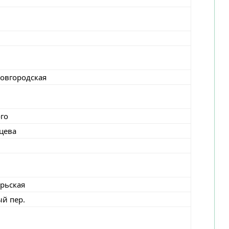
Новгородская
ого
цева
брьская
й пер.