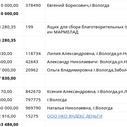
10 000,00
378490
Евгений Борисович,г.Вологда
10 000,00
8 280,35
199
Ящик для сбора благотворительных 
ин МАРМЕЛАД
8 280,35
330,00
118734
Лилия Александровна, г.Вологда,ул.Н
500,00
42643
Александр Николаевичг. Вологда,ул.
7 000,00
20962
Ольга Владимировна г.Вологда,Забол
7 830,00
170,00
842670
Ксения Александровна, г.Вологда,ул.
400,00
797775
г.Вологда
50 000,00
969790
Наталья Николаевна, г.Вологда
2 916,00
15275
ООО НКО ЯНДЕКС ДЕНЬГИ
53 486,00