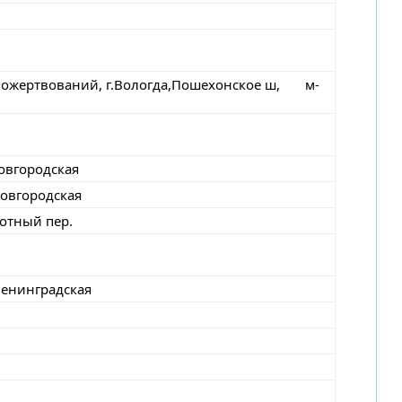
пожертвований, г.Вологда,Пошехонское ш, м-
овгородская
Новгородская
отный пер.
Ленинградская