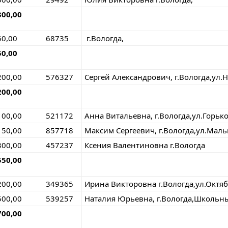
300,00
50,00
68735
г.Вологда,
50,00
200,00
576327
Сергей Александрович, г.Вологда,ул.
200,00
100,00
521172
Анна Витальевна, г.Вологда,ул.Горьк
150,00
857718
Максим Сергеевич, г.Вологда,ул.Маль
300,00
457237
Ксения Валентиновна г.Вологда
550,00
200,00
349365
Ирина Викторовна г.Вологда,ул.Октя
500,00
539257
Наталия Юрьевна, г.Вологда,Школьны
700,00