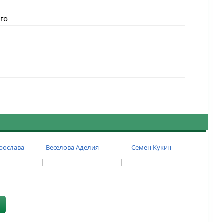
ого
рослава
Веселова Аделия
Семен Кукин
Тиму