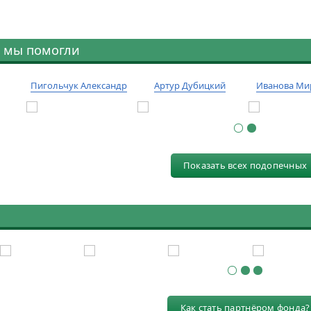
 мы помогли
Пигольчук Александр
Артур Дубицкий
Иванова Ми
Показать всех подопечных
Как стать партнёром фонда?