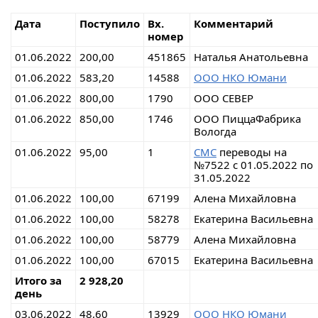
Дата
Поступило
Вх.
Комментарий
номер
01.06.2022
200,00
451865
Наталья Анатольевна
01.06.2022
583,20
14588
ООО НКО Юмани
01.06.2022
800,00
1790
ООО СЕВЕР
01.06.2022
850,00
1746
ООО ПиццаФабрика
Вологда
01.06.2022
95,00
1
СМС
переводы на
№7522 с 01.05.2022 по
31.05.2022
01.06.2022
100,00
67199
Алена Михайловна
01.06.2022
100,00
58278
Екатерина Васильевна
01.06.2022
100,00
58779
Алена Михайловна
01.06.2022
100,00
67015
Екатерина Васильевна
Итого за
2 928,20
день
03.06.2022
48,60
13929
ООО НКО Юмани