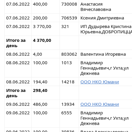
07.06.2022
400,00
730008
Анастасия
Вячеславовна
07.06.2022
200,00
706539
Ксения Дмитриевна
07.06.2022
3 770,00
321
ИП Дудырева Кристина
Юрьевна,ДОБРОПИЦЦ
Итого за
4 370,00
день
08.06.2022
4,00
803062
Валентина Игоревна
08.06.2022
100,00
1013
Владимир
Геннадьевич,г Ухта,ул
Дежнева
08.06.2022
194,40
14218
ООО НКО Юмани
Итого за
298,40
день
09.06.2022
486,00
13934
ООО НКО Юмани
09.06.2022
100,00
6555
Владимир
Геннадьевич,г Ухта,ул
Дежнева
09.06.2022
100,00
30836
Влада Александровна