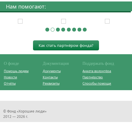
Нам помогают:
Как стать партнёром фонда?
О фонде
Документация
Поддержать фонд
Помощь людям
Документы
Анкета волонтёра
Новости
Контакты
Партнёрство
Отчёты
Реквизиты
Способы помощи
© Фонд «Хорошие люди»
2012 — 2026 г.