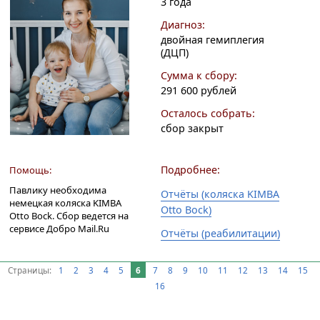
3 года
Диагноз:
двойная гемиплегия
(ДЦП)
Сумма к сбору:
291 600 рублей
Осталось собрать:
сбор закрыт
Подробнее:
Помощь:
Павлику необходима
Отчёты (коляска KIMBA
немецкая коляска KIMBA
Otto Bock)
Otto Bock. Сбор ведется на
сервисе Добро Mail.Ru
Отчёты (реабилитации)
Страницы:
1
2
3
4
5
6
7
8
9
10
11
12
13
14
15
16