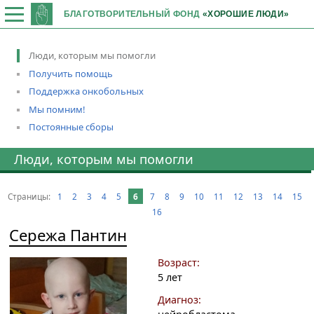
БЛАГОТВОРИТЕЛЬНЫЙ ФОНД
«ХОРОШИЕ ЛЮДИ»
Люди, которым мы помогли
Получить помощь
Поддержка онкобольных
Мы помним!
Постоянные сборы
Люди, которым мы помогли
Страницы:
1
2
3
4
5
6
7
8
9
10
11
12
13
14
15
16
Сережа Пантин
Возраст:
5 лет
Диагноз: