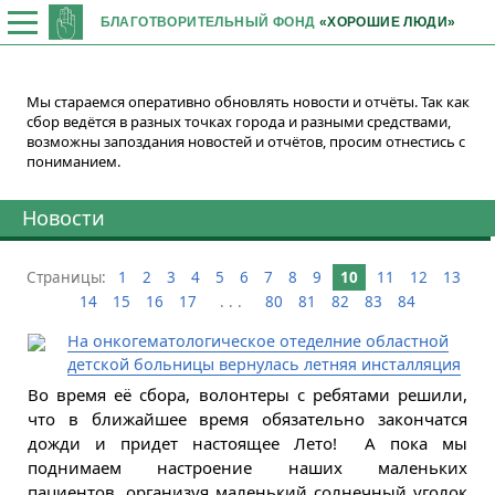
БЛАГОТВОРИТЕЛЬНЫЙ ФОНД
«ХОРОШИЕ ЛЮДИ»
Мы стараемся оперативно обновлять новости и отчёты. Так как
сбор ведётся в разных точках города и разными средствами,
возможны запоздания новостей и отчётов, просим отнестись с
пониманием.
Новости
Страницы:
1
2
3
4
5
6
7
8
9
10
11
12
13
14
15
16
17
. . .
80
81
82
83
84
На онкогематологическое отеделние областной
детской больницы вернулась летняя инсталляция
Во время её сбора, волонтеры с ребятами решили,
что в ближайшее время обязательно закончатся
дожди и придет настоящее Лето! А пока мы
поднимаем настроение наших маленьких
пациентов, организуя маленький солнечный уголок