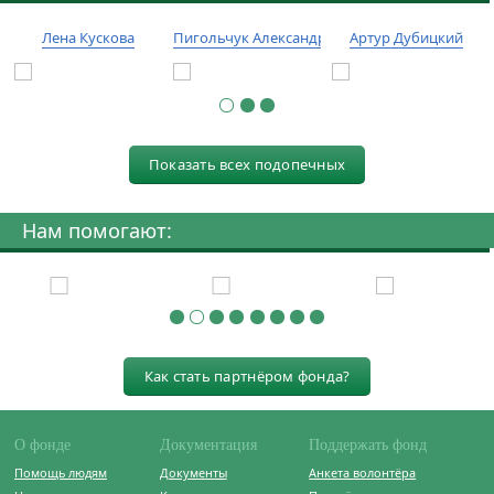
Лена Кускова
Пигольчук Александр
Артур Дубицкий
Показать всех подопечных
Нам помогают:
Как стать партнёром фонда?
О фонде
Документация
Поддержать фонд
Помощь людям
Документы
Анкета волонтёра