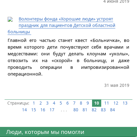
4 июня 2019
Волонтеры фонда «Хорошие люди» устроят
праздник для пациентов Детской областной
больницы
Главной его частью станет квест «Больничка», во
время которого дети почувствуют себя врачами и
медсествами: они будут делать клоунам «уколы»,
отвозить их на «скорой» в больницу, и даже
проводить операции в импровизированной
операционной.
31 мая 2019
Страницы:
1
2
3
4
5
6
7
8
9
10
11
12
13
14
15
16
17
. . .
80
81
82
83
84
Люди, которым мы помогли